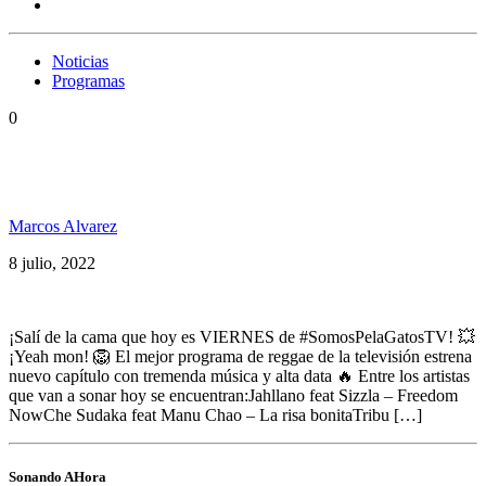
Noticias
Programas
0
Somos PelaGatos 158, Sizzla, Che Sudaka, Manu
Chao, Vicentico, Christopher Ellis y+
Marcos Alvarez
8 julio, 2022
¡Salí de la cama que hoy es VIERNES de #SomosPelaGatosTV! 💥
¡Yeah mon! 🦁 El mejor programa de reggae de la televisión estrena
nuevo capítulo con tremenda música y alta data 🔥 Entre los artistas
que van a sonar hoy se encuentran:Jahllano feat Sizzla – Freedom
NowChe Sudaka feat Manu Chao – La risa bonitaTribu […]
Sonando AHora