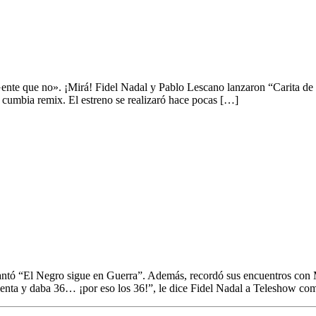
«Gente que no». ¡Mirá! Fidel Nadal y Pablo Lescano lanzaron “Carita de 
 cumbia remix. El estreno se realizaró hace pocas […]
e reversiones: “Hice cosas que a nadie le gustaba y el 
elantó “El Negro sigue en Guerra”. Además, recordó sus encuentros co
uenta y daba 36… ¡por eso los 36!”, le dice Fidel Nadal a Teleshow c