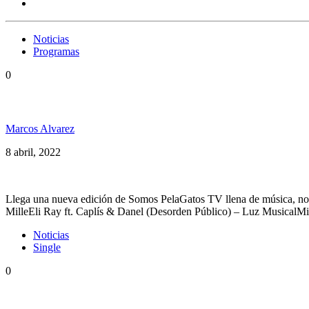
Noticias
Programas
0
Estreno Somos PelaGatos Dub Inc, Fidel Nadal, Dama
Marcos Alvarez
8 abril, 2022
Llega una nueva edición de Somos PelaGatos TV llena de música, no
MilleEli Ray ft. Caplís & Danel (Desorden Público) – Luz Musica
Noticias
Single
0
«Carita de alfajor» el clásico de Fidel Nadal en vers