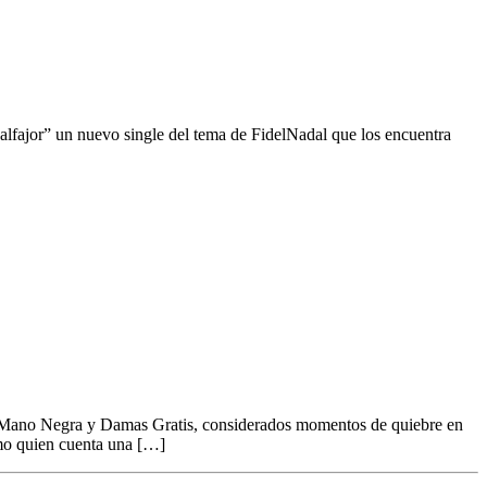
alfajor” un nuevo single del tema de FidelNadal que los encuentra
tiempo me dio la razón”
n Mano Negra y Damas Gratis, considerados momentos de quiebre en
omo quien cuenta una […]