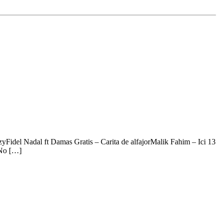
idel Nadal ft Damas Gratis – Carita de alfajorMalik Fahim – Ici 13
 No […]