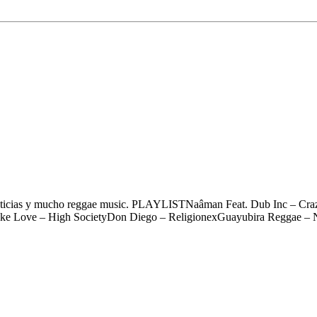
s Gratis, Guayubira, Los Cafres y+
ticias y mucho reggae music. PLAYLISTNaâman Feat. Dub Inc – CrazyF
lMike Love – High SocietyDon Diego – ReligionexGuayubira Reggae –
ión cumbia junto a Pablo Lescano