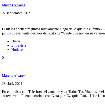
Marcos Alvarez
22 septiembre, 2021
El hit los encuentra juntos nuevamente luego de lo que fue el éxito 
juntos nuevamente después del éxito de “Gente que no” en su versión
Disco
Entrevista
Noticias
0
Fidel Nadal celebra 36 años de carrera con un disco d
Marcos Alvarez
28 abril, 2021
En entrevista con Teleshow, el cantante y ex Todos Tus Muertos ad
su recorrido. Fuente: infobae.comNota por: Ezequiel Ruiz “Hice la c