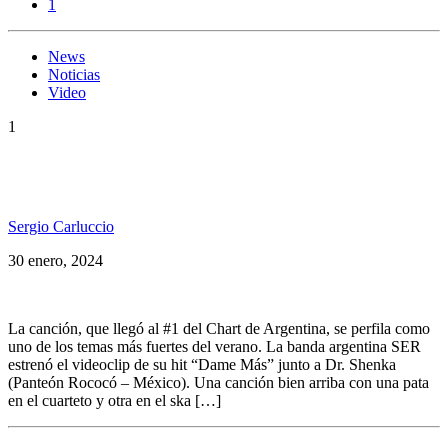
1
News
Noticias
Video
1
SER estrenó el videoclip de «Dame Mas» ft. DR.
Shenka de Panteon Rococó
Sergio Carluccio
30 enero, 2024
La canción, que llegó al #1 del Chart de Argentina, se perfila como
uno de los temas más fuertes del verano. La banda argentina SER
estrenó el videoclip de su hit “Dame Más” junto a Dr. Shenka
(Panteón Rococó – México). Una canción bien arriba con una pata
en el cuarteto y otra en el ska […]