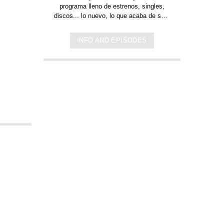
programa lleno de
estrenos, singles,
discos... lo nuevo,
lo que acaba de salir
en
Jamaica, Argentina y todo el mundo,
lo escuchas acá. Sin cortes y
INFO AND EPISODES
conducido por:
Bugs Bunny,
el conejo
de la suerte.