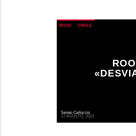
MUSIC
SINGLE
ROO
«DESVI
Sergio Carluccio
17 AGOSTO, 2023