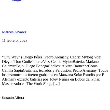
1
Don Godie se dió el gusto de grabar junto a Cedric
«Congo» Myton
Marcos Alvarez
11 febrero, 2023
“City Way” ( Diego Pérez, Pedro Alemany, Cedric Myton) Voz:
Diego “Don Godie” PerezVoz: Cedric MytonBatería: Mariano
GalemireBajo: Diego BanegaChellos: Álvaro BarnecheCoros:
Camila SapinGuitarras, teclados y Percusión: Pedro Alemany. Todos
los instrumentos fueron grabados en Manzana Solar Estudio por P
Alemany excepto baterías por Totey Núñez en Lobos del Pinar.
Masterizado en The Work Shop, […]
Sonando AHora