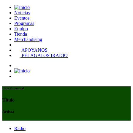
Noticias
Eventos
Programas
Equipo
Tienda
Merchandising
APOYANOS
PELAGATOS IRADIO
Canción actual
Título
Artista
Radio