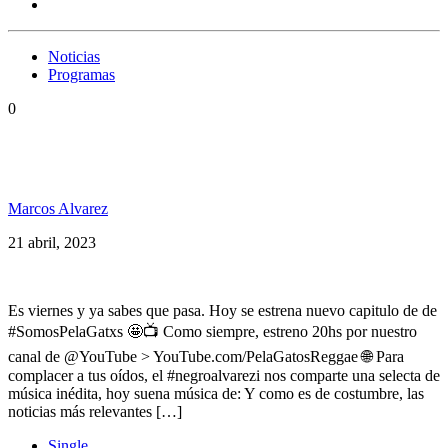
Noticias
Programas
0
Cedric Myton, Ser, Jesse Royal, Kumar, Alan Legui,
Alborosie y+ Somos PelaGatxs 184
Marcos Alvarez
21 abril, 2023
Es viernes y ya sabes que pasa. Hoy se estrena nuevo capitulo de de
#SomosPelaGatxs 🤩📺 Como siempre, estreno 20hs por nuestro
canal de @YouTube > YouTube.com/PelaGatosReggae 🌐 Para
complacer a tus oídos, el #negroalvarezi nos comparte una selecta de
música inédita, hoy suena música de: Y como es de costumbre, las
noticias más relevantes […]
Single