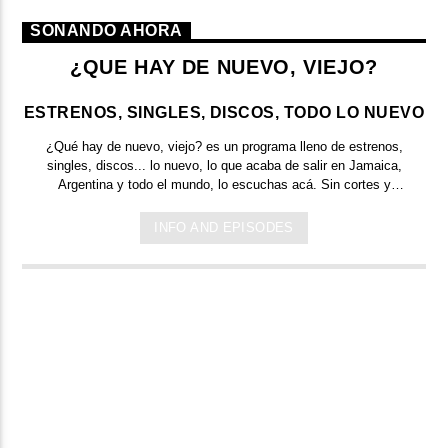
SONANDO AHORA
¿QUE HAY DE NUEVO, VIEJO?
ESTRENOS, SINGLES, DISCOS, TODO LO NUEVO
¿Qué hay de nuevo, viejo?
es un programa lleno de
estrenos,
singles, discos... lo nuevo,
lo que acaba de salir en
Jamaica,
Argentina y todo el mundo,
lo escuchas acá. Sin cortes y
conducido por:
Bugs Bunny,
el conejo de la suerte.
INFO AND EPISODES