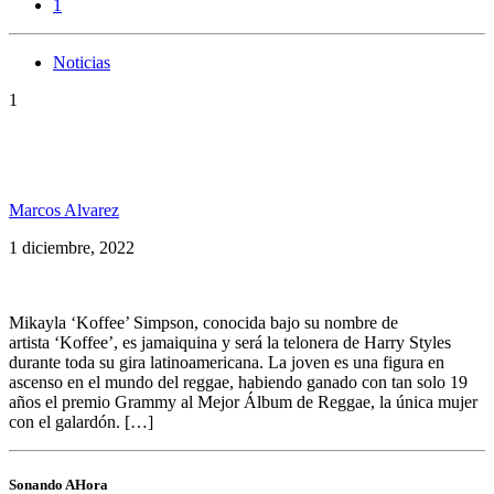
1
Noticias
1
Koffee será la artista soporte de Harry Styles en
Argentina y Latinoameríca
Marcos Alvarez
1 diciembre, 2022
Mikayla ‘Koffee’ Simpson, conocida bajo su nombre de
artista ‘Koffee’, es jamaiquina y será la telonera de Harry Styles
durante toda su gira latinoamericana. La joven es una figura en
ascenso en el mundo del reggae, habiendo ganado con tan solo 19
años el premio Grammy al Mejor Álbum de Reggae, la única mujer
con el galardón. […]
Sonando AHora