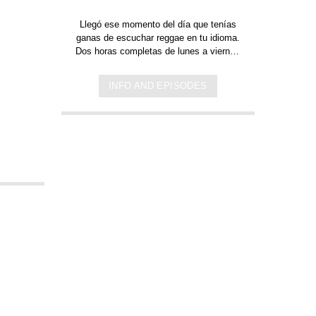
Llegó ese momento del día que tenías
ganas de escuchar
reggae en tu idioma.
Dos horas completas de
lunes a viernes
de 14 a 16hrs c
on canciones en
español. Música y letra de bandas y
INFO AND EPISODES
artistas nacionales, y latinoamericanos
en tu idioma. Países que tienen el
español como idioma oficial: Argentina,
México, España, Perú, Chile, Ecuador,
Bolivia, Honduras, El Salvador, Costa
Rica, Puerto Rico, Guinea Ecuatorial,
Colombia, Venezuela, Guatemala,
Cuba, República Dominicana, Paraguay,
Nicaragua, Panamá y Uruguay.