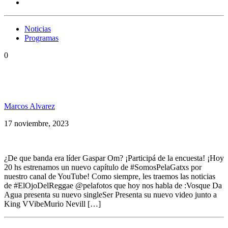
Noticias
Programas
0
Cedric Myton & Massagana, Jahkogba, Big Red,
Skarra Mucci, Los Umbanda y más en SPG207
Marcos Alvarez
17 noviembre, 2023
¿De que banda era líder Gaspar Om? ¡Participá de la encuesta! ¡Hoy
20 hs estrenamos un nuevo capítulo de #SomosPelaGatxs por
nuestro canal de YouTube! Como siempre, les traemos las noticias
de #ElOjoDelReggae @pelafotos que hoy nos habla de :Vosque Da
Agua presenta su nuevo singleSer Presenta su nuevo video junto a
King VVibeMurio Nevill […]