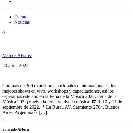
Evento
Noticias
0
Vuelve la Feria de la Música, ¡vuelve la música! ⁠
Marcos Alvarez
20 abril, 2022
Con más de 300 expositores nacionales e internacionales, los
mejores shows en vivo, workshops y capacitaciones, así los
esperamos este año en la Feria de la Música 2022.⁠ Feria de la
Música 2022⁠¡Vuelve la feria, vuelve la música! ⁠⁠📅 9, 10 y 11 de
septiembre de 2022.⁠📍 La Rural, AV. Sarmiento 2704, Buenos
Aires, Argentina⁠📝 […]
Sonando AHora