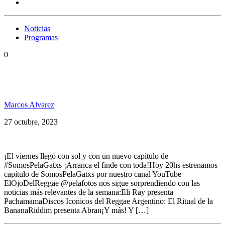
Noticias
Programas
0
Forelock & Arawak, Blackdali, Helio Bentes, Youth
of Roots y+ SP205
Marcos Alvarez
27 octubre, 2023
¡El viernes llegó con sol y con un nuevo capítulo de
#SomosPelaGatxs ¡Arranca el finde con toda!Hoy 20hs estrenamos
capítulo de SomosPelaGatxs por nuestro canal YouTube
ElOjoDelReggae @pelafotos nos sigue sorprendiendo con las
noticias más relevantes de la semana:Eli Ray presenta
PachamamaDiscos Iconicos del Reggae Argentino: El Ritual de la
BananaRiddim presenta Abran¡Y más! Y […]