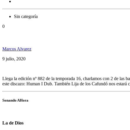
Sin categoría
0
Humanidub, Cafundó & Gaudi juntos en #SomosPel
Marcos Alvarez
9 julio, 2020
Llega la edición nº 882 de la temporada 16, charlamos con 2 de las 
este discazo: Human I Dub. También Lija de los Cafundó nos estará
Sonando AHora
La de Dios