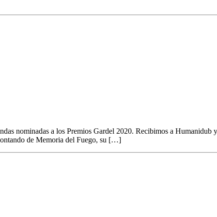
aGatos 882
bandas nominadas a los Premios Gardel 2020. Recibimos a Humanidub y s
 contando de Memoria del Fuego, su […]