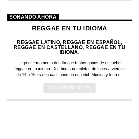
SONANDO AHORA
REGGAE EN TU IDIOMA
REGGAE LATINO, REGGAE EN ESPAÑOL,
REGGAE EN CASTELLANO, REGGAE EN TU
IDIOMA.
Llegó ese momento del día que tenías ganas de escuchar
reggae en tu idioma.
Dos horas completas de
lunes a viernes
de 14 a 16hrs c
on canciones en español. Música y letra de
bandas y artistas nacionales, y latinoamericanos en tu idioma.
Países que tienen el español como idioma oficial: Argentina,
INFO AND EPISODES
México, España, Perú, Chile, Ecuador, Bolivia, Honduras, El
Salvador, Costa Rica, Puerto Rico, Guinea Ecuatorial,
Colombia, Venezuela, Guatemala, Cuba, República
Dominicana, Paraguay, Nicaragua, Panamá y Uruguay.