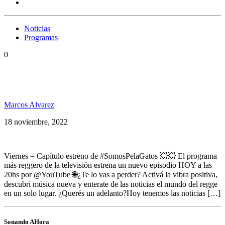
Noticias
Programas
0
Somos PelaGatxs 168 Yaadcore, Jah9, Subatomic
Sound System, Ramona, Guille Bonetto y +
Marcos Alvarez
18 noviembre, 2022
Viernes = Capítulo estreno de #SomosPelaGatos 💥💥 El programa
más reggero de la televisión estrena un nuevo episodio HOY a las
20hs por @YouTube 🌐¿Te lo vas a perder? Activá la vibra positiva,
descubrí música nueva y enterate de las noticias el mundo del regge
en un solo lugar. ¿Querés un adelanto?Hoy tenemos las noticias […]
Sonando AHora