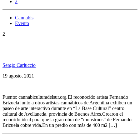
2
Cannabis
Evento
2
«El Monstruo que no dejan salir» – Muestra de Arte
Cannábica
Sergio Carluccio
19 agosto, 2021
Fuente: cannabiculturadelsur.org El reconocido artista Fernando
Brizuela junto a otros artistas cannábicos de Argentina exhiben un
paseo de arte interactivo durante en “La Base Cultural” centro
cultural de Avellaneda, provincia de Buenos Aires.Crearon el
recorrido ideal para que la gran obra de “monstruos” de Fernando
Brizuela cobre vida.En un predio con más de 400 m2 […]