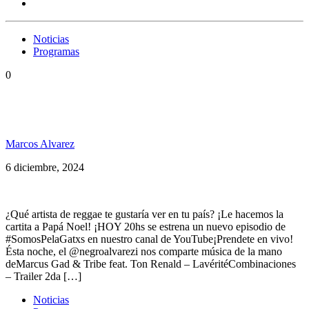
Noticias
Programas
0
Somos PelaGatos 246: Marcus Gad, Los Cafres,
Bandalos Chinos, Bahiano, Burning Spear y más
Marcos Alvarez
6 diciembre, 2024
¿Qué artista de reggae te gustaría ver en tu país? ¡Le hacemos la
cartita a Papá Noel! ¡HOY 20hs se estrena un nuevo episodio de
#SomosPelaGatxs en nuestro canal de YouTube¡Prendete en vivo!
Ésta noche, el @negroalvarezi nos comparte música de la mano
deMarcus Gad & Tribe feat. Ton Renald – LavéritéCombinaciones
– Trailer 2da […]
Noticias