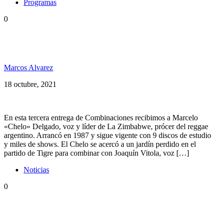
Programas
0
#Combinaciones: La Zimbabwe ft. Joaquín Vitola
(Indios)
Marcos Alvarez
18 octubre, 2021
En esta tercera entrega de Combinaciones recibimos a Marcelo
«Chelo» Delgado, voz y líder de La Zimbabwe, prócer del reggae
argentino. Arrancó en 1987 y sigue vigente con 9 discos de estudio
y miles de shows. El Chelo se acercó a un jardín perdido en el
partido de Tigre para combinar con Joaquín Vitola, voz […]
Noticias
0
PelaGatxs presenta: #Combinaciones, música en
conexión