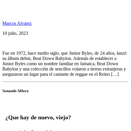
«Still Beating Down Babylon» un proyecto
caritativo para ayudar a Junior Byles
Marcos Alvarez
10 julio, 2023
Fue en 1972, hace medio siglo, que Junior Byles, de 24 años, lanzó
su álbum debut, Beat Down Babylon. Además de establecer a
Junior Byles como un nombre familiar en Jamaica, Beat Down
Babylon y una colección de sencillos volaron a tierras extranjeras y
aseguraron un lugar para el cantante de reggae en el Reino […]
Sonando AHora
¿Que hay de nuevo, viejo?