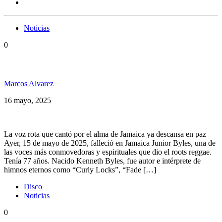
Noticias
0
Falleció Junior Byles (1948–2025)
Marcos Alvarez
16 mayo, 2025
La voz rota que cantó por el alma de Jamaica ya descansa en paz
Ayer, 15 de mayo de 2025, falleció en Jamaica Junior Byles, una de
las voces más conmovedoras y espirituales que dio el roots reggae.
Tenía 77 años. Nacido Kenneth Byles, fue autor e intérprete de
himnos eternos como “Curly Locks”, “Fade […]
Disco
Noticias
0