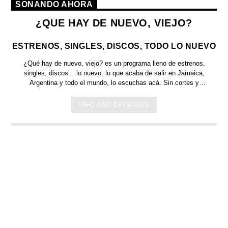
SONANDO AHORA
¿QUE HAY DE NUEVO, VIEJO?
ESTRENOS, SINGLES, DISCOS, TODO LO NUEVO
¿Qué hay de nuevo, viejo?
es un programa lleno de
estrenos,
singles, discos... lo nuevo,
lo que acaba de salir en
Jamaica,
Argentina y todo el mundo,
lo escuchas acá. Sin cortes y
conducido por:
Bugs Bunny,
el conejo de la suerte.
INFO AND EPISODES