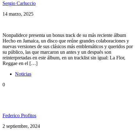
Sergio Carluccio
14 marzo, 2025
Nonpalidece presenta un bonus track de su más reciente álbum
Hecho en Jamaica, un disco que reúne grandes colaboraciones y
nuevas versiones de sus clásicos más emblemáticos y queridos por
su público, las que marcaron un antes y un después son
reinterpretadas en este álbum, en un tracklist sin igual: La Flor,
Reggae en el […]
Noticias
0
La Mala Rodríguez & Nonpalidece estallaron el
Teatro Vorterix
Federico Profitos
2 septiembre, 2024