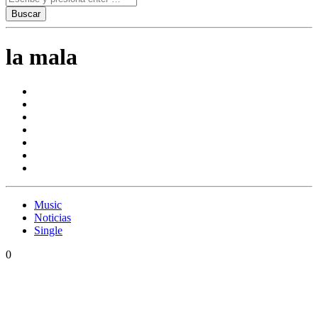
la mala
Music
Noticias
Single
0
Nonpalicede & Mala Rodriguez presentan «Tu
Presencia»