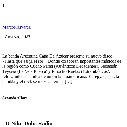
1
Caña de Azúzar presenta: «Hasta que salga el sol»
Marcos Alvarez
27 marzo, 2023
La banda Argentina Caña De Azúcar presenta su nuevo disco
«Hasta que salga el sol». Donde colaboran importantes músicos de
la región como Cucho Parisi (Auténticos Decadentes), Sebastián
Teysera (La Vela Puerca) y Pinocho Ruelas (Estrambóticos),
reforzando así la idea de unión latinoamericana. El reggae, ska, la
cumbia y el rock se mezclan en un […]
Sonando AHora
U-Niko Dubs Radio