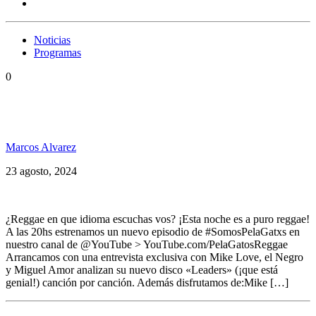
Noticias
Programas
0
Entrevista con Mike Love, East West Dub, Hill
Vibes, Fidel Nadal y más en SPG238
Marcos Alvarez
23 agosto, 2024
¿Reggae en que idioma escuchas vos? ¡Esta noche es a puro reggae!
A las 20hs estrenamos un nuevo episodio de #SomosPelaGatxs en
nuestro canal de @YouTube > YouTube.com/PelaGatosReggae
Arrancamos con una entrevista exclusiva con Mike Love, el Negro
y Miguel Amor analizan su nuevo disco «Leaders» (¡que está
genial!) canción por canción. Además disfrutamos de:Mike […]