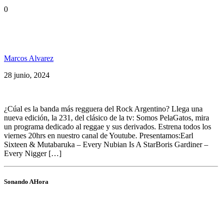
0
Somos PelaGatos 231: Earl Sixteen & Mutabaruka,
Crixta x Artifex, Ska Big City ft Guille Bonetto y+
Marcos Alvarez
28 junio, 2024
¿Cúal es la banda más regguera del Rock Argentino? Llega una
nueva edición, la 231, del clásico de la tv: Somos PelaGatos, mira
un programa dedicado al reggae y sus derivados. Estrena todos los
viernes 20hrs en nuestro canal de Youtube. Presentamos:Earl
Sixteen & Mutabaruka – Every Nubian Is A StarBoris Gardiner –
Every Nigger […]
Sonando AHora