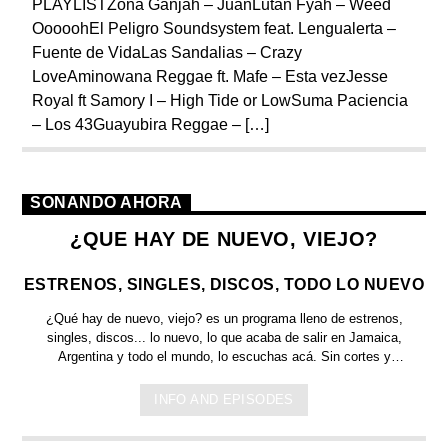
PLAYLISTZona Ganjah – JuanLutan Fyah – Weed
OoooohEl Peligro Soundsystem feat. Lengualerta –
Fuente de VidaLas Sandalias – Crazy
LoveAminowana Reggae ft. Mafe – Esta vezJesse
Royal ft Samory I – High Tide or LowSuma Paciencia
– Los 43Guayubira Reggae – […]
SONANDO AHORA
¿QUE HAY DE NUEVO, VIEJO?
ESTRENOS, SINGLES, DISCOS, TODO LO NUEVO
¿Qué hay de nuevo, viejo?
es un programa lleno de
estrenos,
singles, discos... lo nuevo,
lo que acaba de salir en
Jamaica,
Argentina y todo el mundo,
lo escuchas acá. Sin cortes y
conducido por:
Bugs Bunny,
el conejo de la suerte.
INFO AND EPISODES