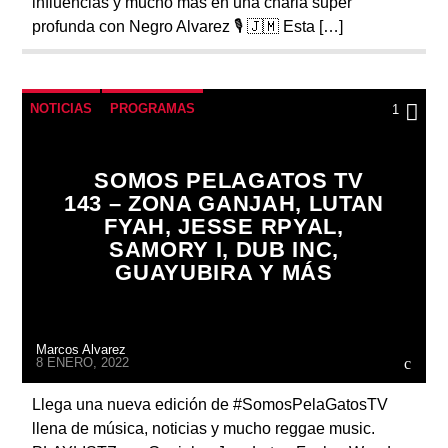
influencias y mucho más en una charla super
profunda con Negro Alvarez 🎙️ 🇯🇲 Esta […]
NOTICIAS
PROGRAMAS
1
SOMOS PELAGATOS TV
143 – ZONA GANJAH, LUTAN
FYAH, JESSE RPYAL,
SAMORY I, DUB INC,
GUAYUBIRA Y MÁS
Marcos Alvarez
8 ENERO, 2022
Llega una nueva edición de #SomosPelaGatosTV
llena de música, noticias y mucho reggae music.