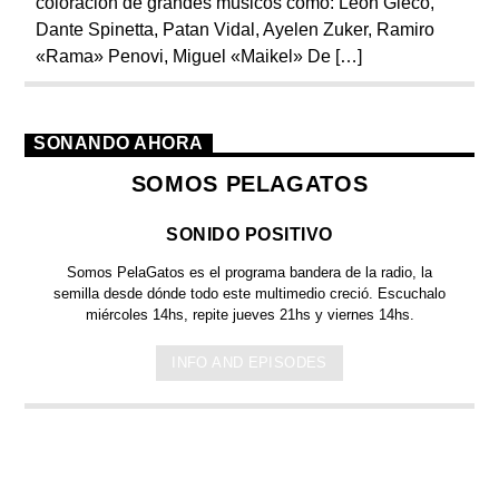
coloración de grandes músicos como: Leon Gieco,
Dante Spinetta, Patan Vidal, Ayelen Zuker, Ramiro
«Rama» Penovi, Miguel «Maikel» De […]
SONANDO AHORA
SOMOS PELAGATOS
SONIDO POSITIVO
Somos PelaGatos
es el programa bandera de la radio, la
semilla desde dónde todo este multimedio creció. Escuchalo
miércoles 14hs, repite jueves 21hs y viernes 14hs.
INFO AND EPISODES