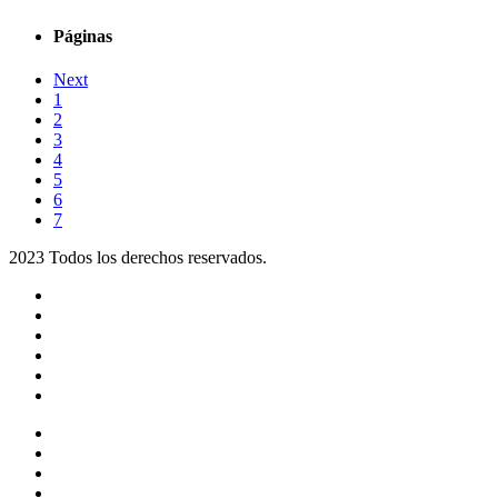
Páginas
Next
1
2
3
4
5
6
7
2023 Todos los derechos reservados.
Noticias
Eventos
Programas
Equipo
Tienda
Merchandising