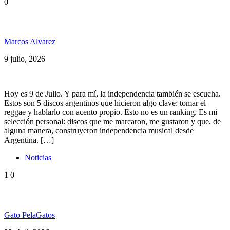
0
5 discos en el Día de la Independencia Argentina
Marcos Alvarez
9 julio, 2026
Hoy es 9 de Julio. Y para mí, la independencia también se escucha.
Estos son 5 discos argentinos que hicieron algo clave: tomar el
reggae y hablarlo con acento propio. Esto no es un ranking. Es mi
selección personal: discos que me marcaron, me gustaron y que, de
alguna manera, construyeron independencia musical desde
Argentina. […]
Noticias
1
0
La vuelta del reggae a Tierra del Fuego
Gato PelaGatos