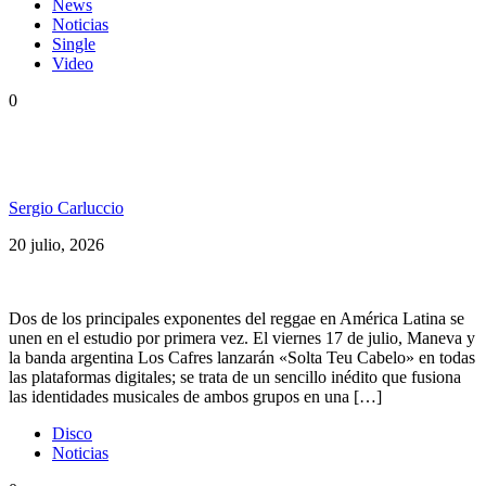
News
Noticias
Single
Video
0
Maneva y Los Cafres unen Brasil y Argentina con
«Solta Teu Cabelo»
Sergio Carluccio
20 julio, 2026
Dos de los principales exponentes del reggae en América Latina se
unen en el estudio por primera vez. El viernes 17 de julio, Maneva y
la banda argentina Los Cafres lanzarán «Solta Teu Cabelo» en todas
las plataformas digitales; se trata de un sencillo inédito que fusiona
las identidades musicales de ambos grupos en una […]
Disco
Noticias