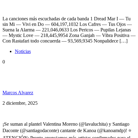
La canciones más escuchadas de cada banda 1 Dread Mar I — Tu
sin Mi — Vivi en Do — 604,197,1032 Los Cafres — Tus Ojos —
Suena la Alarma — 221,046,0633 Los Pericos — Pupilas Lejanas
— Mystic Love — 218,445,9954 Zona Ganjah — Vibra Positiva —
Con Rastafari todo concuerda — 93,569,9345 Nonpalidece […]
Noticias
0
¡Nuevos artistas confirmados para nuestro homenaje
a Bob Marley!
Marcos Alvarez
2 diciembre, 2025
¡Se suman al plantel Valentina Moreno (@lavaluchita) y Santiago
Daconte (@santiagodaconte) cantante de Kanoa (@kanoamdp)! ⭐
ATENCIÓN: Pronto anunciamos más artistas confirmadxs para el