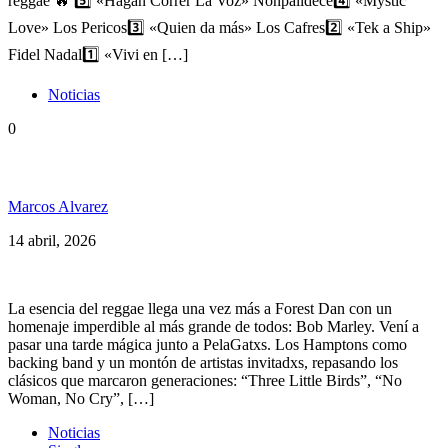
reggae 🔥 5️⃣ «Hagan Correr La Voz» Nonpalidece4️⃣ «Mystic
Love» Los Pericos3️⃣ «Quien da más» Los Cafres2️⃣ «Tek a Ship»
Fidel Nadal1️⃣ «Vivi en […]
Noticias
0
PelaGatos Celebra Bob Marley ft Guille Bonetto
Marcos Alvarez
14 abril, 2026
La esencia del reggae llega una vez más a Forest Dan con un
homenaje imperdible al más grande de todos: Bob Marley. Vení a
pasar una tarde mágica junto a PelaGatxs. Los Hamptons como
backing band y un montón de artistas invitadxs, repasando los
clásicos que marcaron generaciones: “Three Little Birds”, “No
Woman, No Cry”, […]
Noticias