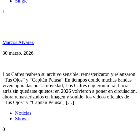
Single
1
Los Cafres remasterizan videos icónicos de su
carrera: Tus ojos y Capitán Pelusa
Marcos Alvarez
30 marzo, 2026
Los Cafres reabren su archivo sensible: remasterizaron y relanzaron
“Tus Ojos” y “Capitán Pelusa” En tiempos donde muchas bandas
viven apuradas por la novedad, Los Cafres eligieron mirar hacia
atrás sin quedarse quietos: en 2026 volvieron a poner en circulación,
ahora remasterizados en imagen y sonido, los videos oficiales de
“Tus Ojos” y “Capitán Pelusa”, […]
Noticias
Shows
0