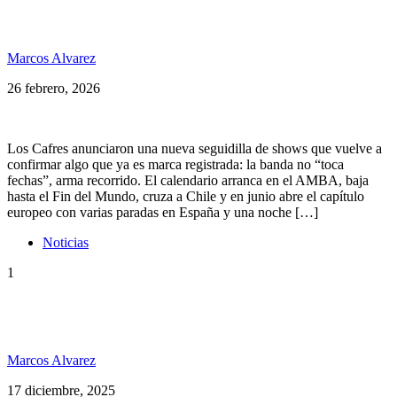
Los Cafres gira 2026 por Argentina, Chile y España
(con escala en Andorra)
Marcos Alvarez
26 febrero, 2026
Los Cafres anunciaron una nueva seguidilla de shows que vuelve a
confirmar algo que ya es marca registrada: la banda no “toca
fechas”, arma recorrido. El calendario arranca en el AMBA, baja
hasta el Fin del Mundo, cruza a Chile y en junio abre el capítulo
europeo con varias paradas en España y una noche […]
Noticias
1
Las canciones más escuchadas del reggae argentino
en Spotify
Marcos Alvarez
17 diciembre, 2025