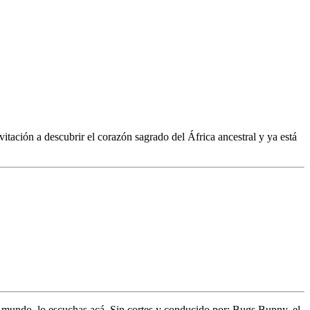
tación a descubrir el corazón sagrado del África ancestral y ya está
l mundo,
lo escuchas acá. Sin cortes y conducido por:
Bugs Bunny,
el