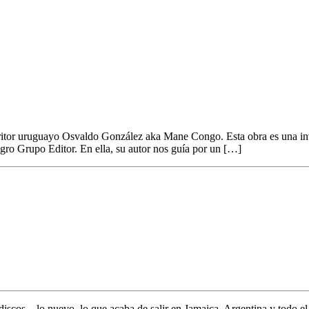
ane Congo» González
scritor uruguayo Osvaldo González aka Mane Congo. Esta obra es una invi
gro Grupo Editor. En ella, su autor nos guía por un […]
discos... lo nuevo,
lo que acaba de salir en
Jamaica, Argentina y todo e