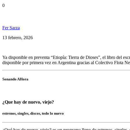
0
Libro: «Etiopía: Tierra de Dioses» por Osvaldo «M
Fer Sarza
13 febrero, 2026
Ya disponible en preventa “Etiopía: Tierra de Dioses”, el libro del e
disponible por primera vez en Argentina gracias al Colectivo Flota Ne
Sonando AHora
¿Que hay de nuevo, viejo?
estrenos, singles, discos, todo lo nuevo
¿Qué hay de nuevo, viejo?
es un programa lleno de
estrenos, singles, 