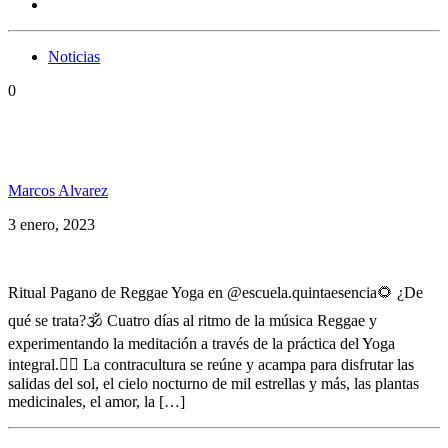
Noticias
0
Ritual Pagano de Reggae Yoga en Escuela Quinta
Esencia
Marcos Alvarez
3 enero, 2023
Ritual Pagano de Reggae Yoga en @escuela.quintaesencia🌻 ¿De
qué se trata?🕉 Cuatro días al ritmo de la música Reggae y
experimentando la meditación a través de la práctica del Yoga
integral.🏳️‍🌈 La contracultura se reúne y acampa para disfrutar las
salidas del sol, el cielo nocturno de mil estrellas y más, las plantas
medicinales, el amor, la […]