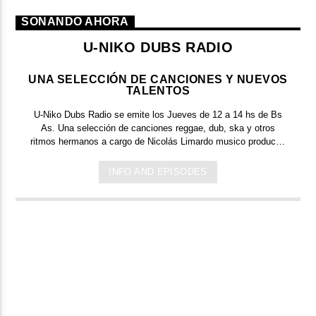
SONANDO AHORA
U-NIKO DUBS RADIO
UNA SELECCIÓN DE CANCIONES Y NUEVOS
TALENTOS
U-Niko Dubs Radio
se emite los Jueves de 12 a 14 hs de Bs
As. Una selección de canciones reggae, dub, ska y otros
ritmos hermanos a cargo de
Nicolás Limardo
musico productor
y sonidista que ha formado parte de grandes bandas como
Lumumba, Dancing Mood, Fidel Nadal,
entre otras y que
INFO AND EPISODES
propone en cada sesión descubrir y redescubrir músicas de
ayer y los nuevos talentos de la actualidad.