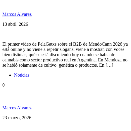
la pelea por una industria en serio
Marcos Alvarez
13 abril, 2026
El primer video de PelaGatxs sobre el B2B de MendoCann 2026 ya
está online y no viene a repetir slogans: viene a mostrar, con voces
bien distintas, qué se está discutiendo hoy cuando se habla de
cannabis como sector productivo real en Argentina. En Mendoza no
se habló solamente de cultivo, genética o productos. En […]
Noticias
0
MendoCann 2026 fue una locura… de las buenas
Marcos Alvarez
23 marzo, 2026