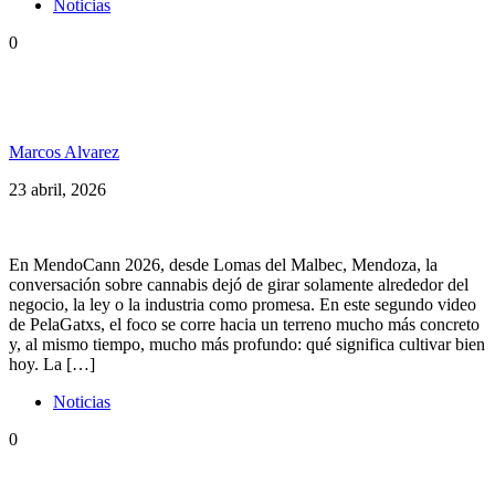
Noticias
0
MendoCann 2026: cultivar mejor ya no es
improvisar, es entender la planta
Marcos Alvarez
23 abril, 2026
En MendoCann 2026, desde Lomas del Malbec, Mendoza, la
conversación sobre cannabis dejó de girar solamente alrededor del
negocio, la ley o la industria como promesa. En este segundo video
de PelaGatxs, el foco se corre hacia un terreno mucho más concreto
y, al mismo tiempo, mucho más profundo: qué significa cultivar bien
hoy. La […]
Noticias
0
B2B en MendoCann 2026: plata, política, ciencia y