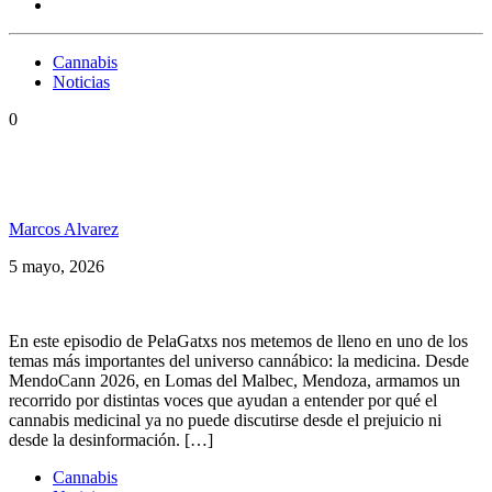
Cannabis
Noticias
0
¿Para qué sirve de verdad el cannabis medicinal?
MendoCann 2026
Marcos Alvarez
5 mayo, 2026
En este episodio de PelaGatxs nos metemos de lleno en uno de los
temas más importantes del universo cannábico: la medicina. Desde
MendoCann 2026, en Lomas del Malbec, Mendoza, armamos un
recorrido por distintas voces que ayudan a entender por qué el
cannabis medicinal ya no puede discutirse desde el prejuicio ni
desde la desinformación. […]
Cannabis