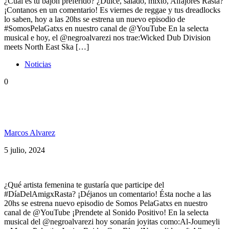
¿Cuál es tu bajón preferido? ¿Dulce, salado, mixto, Alfajores Rasta?
¡Contanos en un comentario! Es viernes de reggae y tus dreadlocks
lo saben, hoy a las 20hs se estrena un nuevo episodio de
#SomosPelaGatxs en nuestro canal de @YouTube En la selecta
musical e hoy, el @negroalvarezi nos trae:Wicked Dub Division
meets North East Ska […]
Noticias
0
Somos PelaGatos 232: Nonpalidece, Alborosie, Al-
Joumeyli, Junior Reid, Espumantes Terpénica
Marcos Alvarez
5 julio, 2024
¿Qué artista femenina te gustaría que participe del
#DíaDelAmigxRasta? ¡Déjanos un comentario! Ésta noche a las
20hs se estrena nuevo episodio de Somos PelaGatxs en nuestro
canal de @YouTube ¡Prendete al Sonido Positivo! En la selecta
musical del @negroalvarezi hoy sonarán joyitas como:Al-Joumeyli