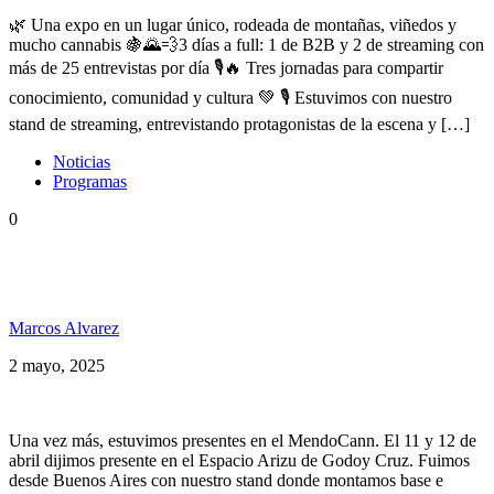
🌿 Una expo en un lugar único, rodeada de montañas, viñedos y
mucho cannabis 🍇🌄💨3 días a full: 1 de B2B y 2 de streaming con
más de 25 entrevistas por día 🎙️🔥 Tres jornadas para compartir
conocimiento, comunidad y cultura 💚 🎙️ Estuvimos con nuestro
stand de streaming, entrevistando protagonistas de la escena y […]
Noticias
Programas
0
Hay un oasis cannábico en Mendoza, Especial
MendoCann 2025
Marcos Alvarez
2 mayo, 2025
Una vez más, estuvimos presentes en el MendoCann. El 11 y 12 de
abril dijimos presente en el Espacio Arizu de Godoy Cruz. Fuimos
desde Buenos Aires con nuestro stand donde montamos base e