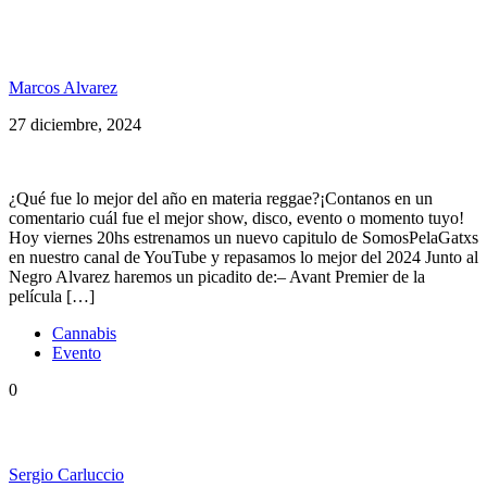
Lo mejor del 2024 de PelaGatxs en un solo
programa
Marcos Alvarez
27 diciembre, 2024
¿Qué fue lo mejor del año en materia reggae?¡Contanos en un
comentario cuál fue el mejor show, disco, evento o momento tuyo!
Hoy viernes 20hs estrenamos un nuevo capitulo de SomosPelaGatxs
en nuestro canal de YouTube y repasamos lo mejor del 2024 Junto al
Negro Alvarez haremos un picadito de:– Avant Premier de la
película […]
Cannabis
Evento
0
Se viene MendoCann 2025
Sergio Carluccio