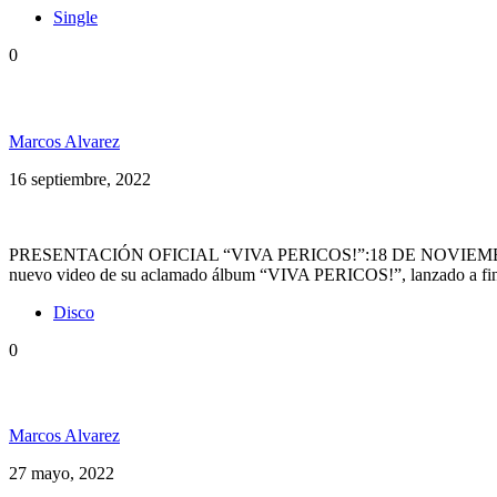
Single
0
Los Pericos presentan nuevo video junto a Emi Bran
Marcos Alvarez
16 septiembre, 2022
PRESENTACIÓN OFICIAL “VIVA PERICOS!”:18 DE NOVIEMBRE – TEA
nuevo video de su aclamado álbum “VIVA PERICOS!”, lanzado a fin
Disco
0
Los Pericos lanzaron su nuevo disco: «Viva Pericos!»
Marcos Alvarez
27 mayo, 2022