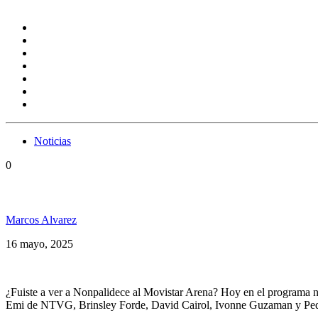
Noticias
0
Cobertura especial: Nonpalidece en el Movistar Aren
Marcos Alvarez
16 mayo, 2025
¿Fuiste a ver a Nonpalidece al Movistar Arena? Hoy en el programa 
Emi de NTVG, Brinsley Forde, David Cairol, Ivonne Guzaman y Ped