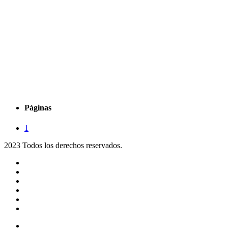
Páginas
1
2023 Todos los derechos reservados.
Noticias
Eventos
Programas
Equipo
Tienda
Merchandising