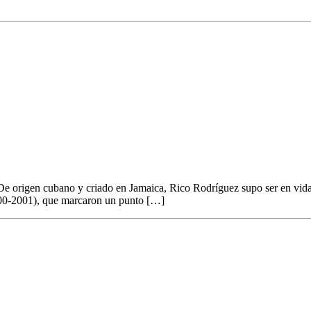
ogetherness en vivo en Argentina
 De origen cubano y criado en Jamaica, Rico Rodríguez supo ser en vid
2000-2001), que marcaron un punto […]