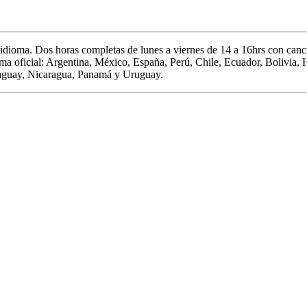
 idioma.
Dos horas completas de
lunes a viernes de 14 a 16hrs c
on canci
oma oficial: Argentina, México, España, Perú, Chile, Ecuador, Bolivia,
aguay, Nicaragua, Panamá y Uruguay.