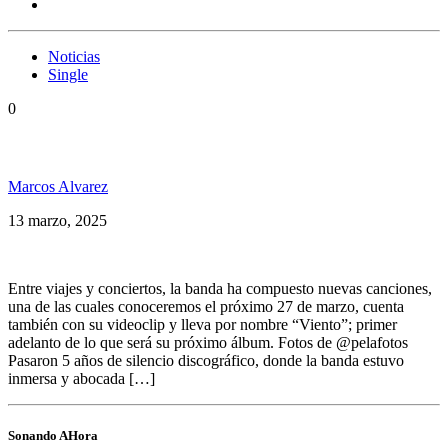
Noticias
Single
0
Los Cafres anunciaron nuevo single y video
Marcos Alvarez
13 marzo, 2025
Entre viajes y conciertos, la banda ha compuesto nuevas canciones,
una de las cuales conoceremos el próximo 27 de marzo, cuenta
también con su videoclip y lleva por nombre “Viento”; primer
adelanto de lo que será su próximo álbum. Fotos de @pelafotos
Pasaron 5 años de silencio discográfico, donde la banda estuvo
inmersa y abocada […]
Sonando AHora