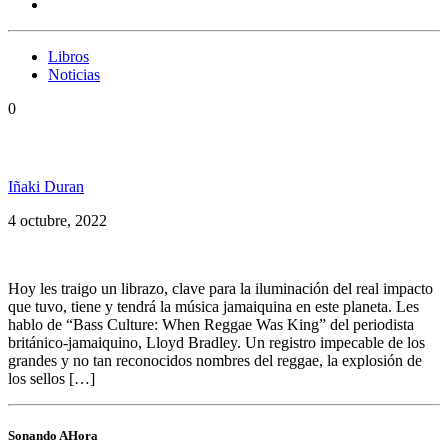
Libros
Noticias
0
Bass Culture, la historia del reggae
Iñaki Duran
4 octubre, 2022
Hoy les traigo un librazo, clave para la iluminación del real impacto
que tuvo, tiene y tendrá la música jamaiquina en este planeta. Les
hablo de “Bass Culture: When Reggae Was King” del periodista
británico-jamaiquino, Lloyd Bradley. Un registro impecable de los
grandes y no tan reconocidos nombres del reggae, la explosión de
los sellos […]
Sonando AHora