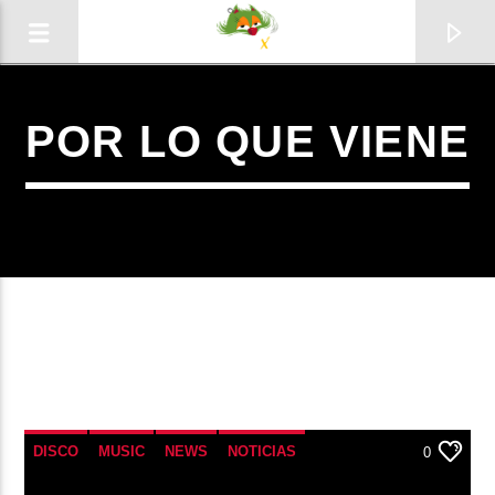
POR LO QUE VIENE
0:00
DISCO
MUSIC
NEWS
NOTICIAS
0
Radio
SINGLE