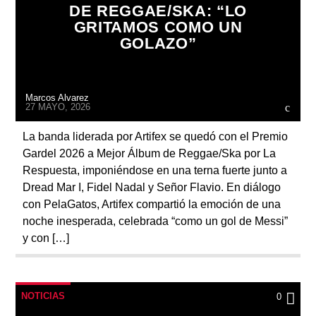
DE REGGAE/SKA: “LO
GRITAMOS COMO UN
GOLAZO”
Radio
Marcos Alvarez
27 MAYO, 2026
La banda liderada por Artifex se quedó con el Premio
Gardel 2026 a Mejor Álbum de Reggae/Ska por La
Respuesta, imponiéndose en una terna fuerte junto a
Dread Mar I, Fidel Nadal y Señor Flavio. En diálogo
con PelaGatos, Artifex compartió la emoción de una
noche inesperada, celebrada “como un gol de Messi”
y con […]
NOTICIAS
0