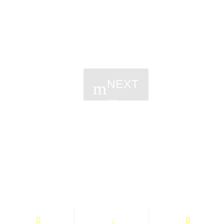
NEXT
PÁGINAS
2023 Todos los derechos reservados.
NOTICIAS
EVENTOS
PROGRAMAS
EQUIPO
TIENDA
MERCHANDISING