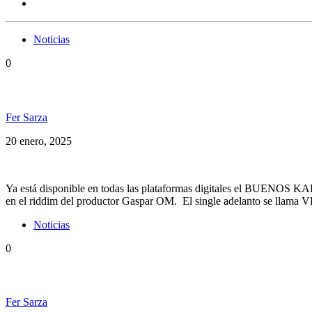
Noticias
0
Gaspar OM presenta nuevo disco: «Buenos Karmas
Fer Sarza
20 enero, 2025
Ya está disponible en todas las plataformas digitales el BUENOS 
en el riddim del productor Gaspar OM. El single adelanto s
Noticias
0
Gaspar OM presenta nuevo tema: «Buenos Karmas»
Fer Sarza