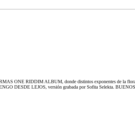
 One Riddim Album»
KARMAS ONE RIDDIM ALBUM, donde distintos exponentes de la flora y 
e llama VENGO DESDE LEJOS, versión grabada por Sofita Selekta