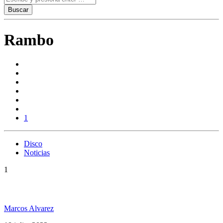
Rambo
1
Disco
Noticias
1
Rambo tiene su disco One Riddim
Marcos Alvarez