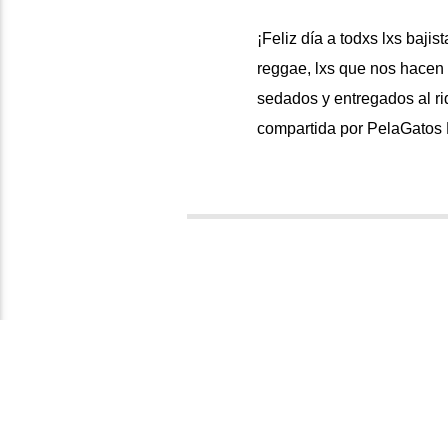
¡Feliz día a todxs lxs bajis
reggae, lxs que nos hacen b
sedados y entregados al r
compartida por PelaGato