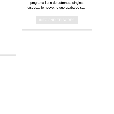
programa lleno de
estrenos, singles,
discos... lo nuevo,
lo que acaba de salir
en
Jamaica, Argentina y todo el mundo,
lo escuchas acá. Sin cortes y
INFO AND EPISODES
conducido por:
Bugs Bunny,
el conejo
de la suerte.