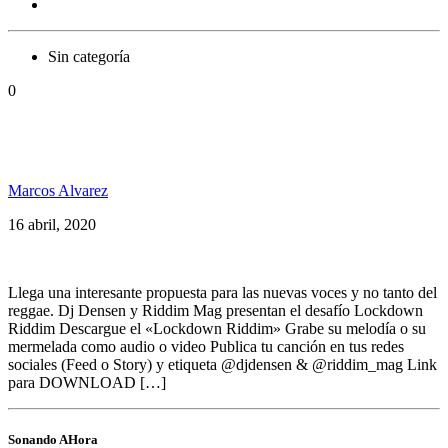
Sin categoría
0
Desde Alemania llega el: Lockdown Riddim
Challenge
Marcos Alvarez
16 abril, 2020
Llega una interesante propuesta para las nuevas voces y no tanto del
reggae. Dj Densen y Riddim Mag presentan el desafío Lockdown
Riddim Descargue el «Lockdown Riddim» Grabe su melodía o su
mermelada como audio o video Publica tu canción en tus redes
sociales (Feed o Story) y etiqueta @djdensen & @riddim_mag Link
para DOWNLOAD […]
Sonando AHora