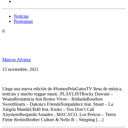
Noticias
Programas
0
Somos PelaGatos TV 138 con Resistencia,
Nonpalidece, UB40, Los Pericos, Ron Wood y más
Marcos Alvarez
15 noviembre, 2021
Llega una nueva edición de #SomosPelaGatosTV llena de música,
noticias y mucho reggae music. PLAYLISTRocky Dawuni –
WoaraResistencia feat Restos Vivos – BrillarásBourbon
SweetHearts – Dakota’s FriendsNonpalidece feat. Stuart – La
Alegría MandaUB40 feat. Kioko – You Don’t Call
AnymoreBenjamín Amadeo , MACACO, Los Pericos – Tierra
Firme RemixBrother Culture & Nello B – Stepping […]