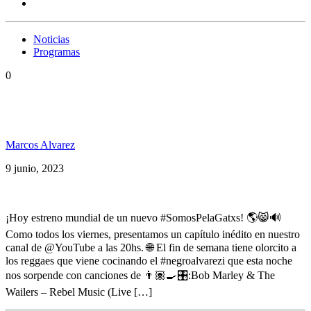
Noticias
Programas
0
Bob Marley, MC Jona & Balaguero, Kelly Shane &
Busy Signal, Alika, Manu Chao y + en SP190
Marcos Alvarez
9 junio, 2023
¡Hoy estreno mundial de un nuevo #SomosPelaGatxs! 🌎😸🔊
Como todos los viernes, presentamos un capítulo inédito en nuestro
canal de @YouTube a las 20hs. 🌐 El fin de semana tiene olorcito a
los reggaes que viene cocinando el #negroalvarezi que esta noche
nos sorpende con canciones de 👨🏽‍🍳🎛:Bob Marley & The
Wailers – Rebel Music (Live […]