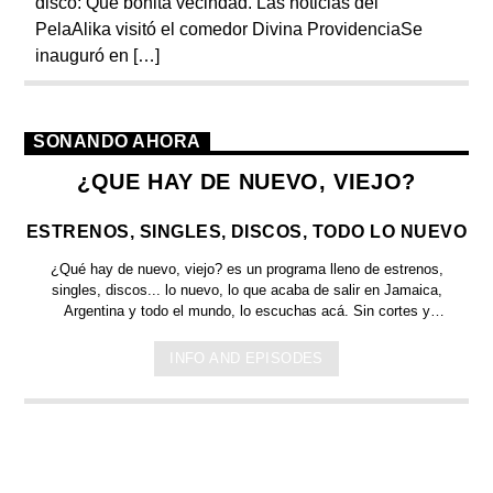
disco: Que bonita vecindad. Las noticias del
PelaAlika visitó el comedor Divina ProvidenciaSe
inauguró en […]
SONANDO AHORA
¿QUE HAY DE NUEVO, VIEJO?
ESTRENOS, SINGLES, DISCOS, TODO LO NUEVO
¿Qué hay de nuevo, viejo?
es un programa lleno de
estrenos,
singles, discos... lo nuevo,
lo que acaba de salir en
Jamaica,
Argentina y todo el mundo,
lo escuchas acá. Sin cortes y
conducido por:
Bugs Bunny,
el conejo de la suerte.
INFO AND EPISODES