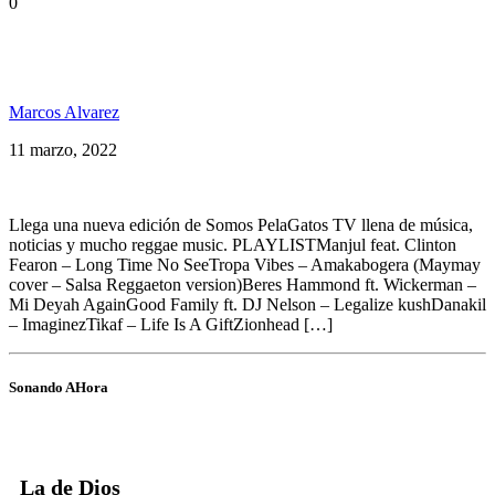
0
Estreno Somos PelaGatos 146 con Clinton Fearon,
DJ Nelson, Cedric Myton y +
Marcos Alvarez
11 marzo, 2022
Llega una nueva edición de Somos PelaGatos TV llena de música,
noticias y mucho reggae music. PLAYLISTManjul feat. Clinton
Fearon – Long Time No SeeTropa Vibes – Amakabogera (Maymay
cover – Salsa Reggaeton version)Beres Hammond ft. Wickerman –
Mi Deyah AgainGood Family ft. DJ Nelson – Legalize kushDanakil
– ImaginezTikaf – Life Is A GiftZionhead […]
Sonando AHora
La de Dios