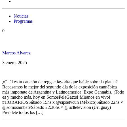
Noticias
Programas
0
Somos PelaGatos 250 Especial Expo Cannabis Día 2
Marcos Alvarez
3 enero, 2025
¿Cuál es tu canción de reggae favorita que hable sobre la planta?
Repasamos lo mejor del segundo día de la exposición cannábica
más importate de Argentina y Latinoamerica: Expo Cannabis. ¡Todo
es y mucho más, hoy en SomosPelaGatxs!¡Miranos en vivo!
#HORARIOSSábado 15hs x @sipsetvcun (México)Sábado 22hs ×
@somosambatvSábado 22:30hs × @ucltelevision (Uruguay)
Prendete todos los […]