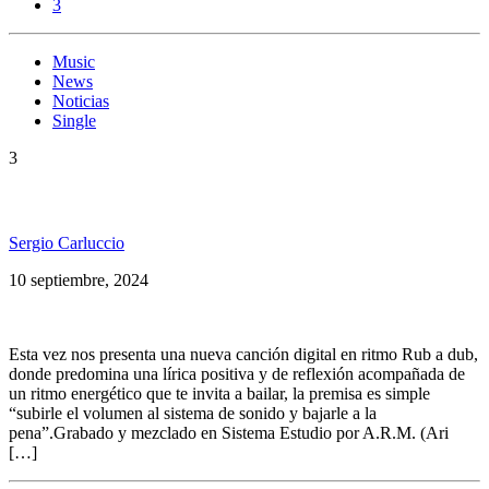
3
Music
News
Noticias
Single
3
Smile Lion lanzó «Súbele el Volumen al System»
Sergio Carluccio
10 septiembre, 2024
Esta vez nos presenta una nueva canción digital en ritmo Rub a dub,
donde predomina una lírica positiva y de reflexión acompañada de
un ritmo energético que te invita a bailar, la premisa es simple
“subirle el volumen al sistema de sonido y bajarle a la
pena”.Grabado y mezclado en Sistema Estudio por A.R.M. (Ari
[…]