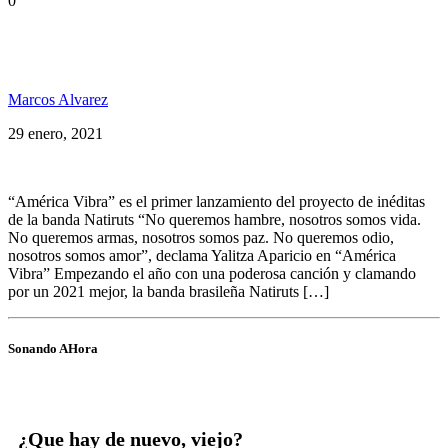
0
Natiruts, Ziggy Marley e Yalitza Aparicio evocan la
unión de las Américas en una nueva canción
Marcos Alvarez
29 enero, 2021
“América Vibra” es el primer lanzamiento del proyecto de inéditas
de la banda Natiruts “No queremos hambre, nosotros somos vida.
No queremos armas, nosotros somos paz. No queremos odio,
nosotros somos amor”, declama Yalitza Aparicio en “América
Vibra” Empezando el año con una poderosa canción y clamando
por un 2021 mejor, la banda brasileña Natiruts […]
Sonando AHora
¿Que hay de nuevo, viejo?