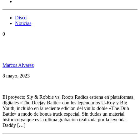
Disco
Noticias
0
Llegó «The Deejay Battle», Sly & Robbie vs. Roots
Radics
Marcos Alvarez
8 mayo, 2023
El proyecto Sly & Robbie vs. Roots Radics estrena en plataformas
digitales «The Deejay Battle» con los legendarios U-Roy y Big
Youth, incluido en la reciente edicion del vinilo doble «The Dub
Battle» a modo de bonus track especial. Sin dudas un material
historico ya que es la ultima grabacion realizada por la leyenda
Daddy […]