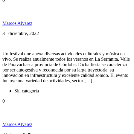
0
Llega la 8ª edición de la Tranqui Reggae Party
Marcos Alvarez
31 diciembre, 2022
Un festival que anexa diversas actividades culturales y música en
vivo. Se realiza anualmente todos los veranos en La Serranita, Valle
de Paravachasca provincia de Córdoba. Dicha fiesta se caracteriza
por ser autogestiva y reconocida por su larga trayectoria, su
innovación en infraestructura y excelente calidad sonido. El evento
Incluye una variedad de actividades, sector […]
Sin categoría
0
Llega la 5ta Edición del Tranqui Reggae Party
Marcos Alvarez