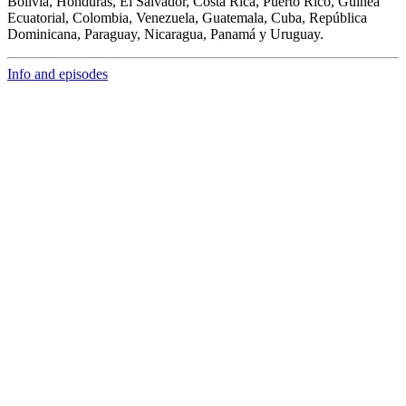
Bolivia, Honduras, El Salvador, Costa Rica, Puerto Rico, Guinea
Ecuatorial, Colombia, Venezuela, Guatemala, Cuba, República
Dominicana, Paraguay, Nicaragua, Panamá y Uruguay.
Info and episodes