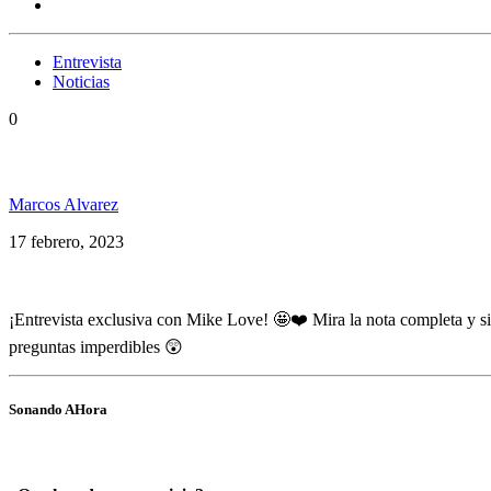
Entrevista
Noticias
0
«Soy vegano porque no quiero causar dolor», Mike 
Marcos Alvarez
17 febrero, 2023
¡Entrevista exclusiva con Mike Love! 🤩❤️ Mira la nota completa y si
preguntas imperdibles 😲
Sonando AHora