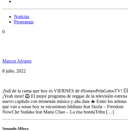
Noticias
Programas
0
Somos PelaGatos 158, Sizzla, Che Sudaka, Manu
Chao, Vicentico, Christopher Ellis y+
Marcos Alvarez
8 julio, 2022
¡Salí de la cama que hoy es VIERNES de #SomosPelaGatosTV! 💥
¡Yeah mon! 🦁 El mejor programa de reggae de la televisión estrena
nuevo capítulo con tremenda música y alta data 🔥 Entre los artistas
que van a sonar hoy se encuentran:Jahllano feat Sizzla – Freedom
NowChe Sudaka feat Manu Chao – La risa bonitaTribu […]
Sonando AHora